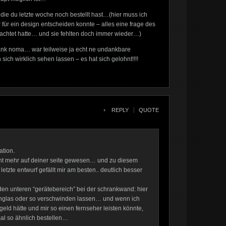
die du letzte woche noch bestellt hast…(hier muss ich
für ein design entscheiden konnte – alles eine frage des
erachtet hatte… und sie fehlten doch immer wieder…)
dank noma… war teilweise ja echt ne undankbare
 sich wirklich sehen lassen – es hat sich gelohnt!!!!
REPLY
QUOTE
tion.
t mehr auf deiner seite gewesen… und zu diesem
etzte entwurf gefällt mir am besten.. deutlich besser
 den unteren “gerätebereich” bei der schrankwand: hier
lchglas oder so verschwinden lassen… und wenn ich
eld hätte und mir so einen fernseher leisten könnte,
al so ähnlich bestellen…