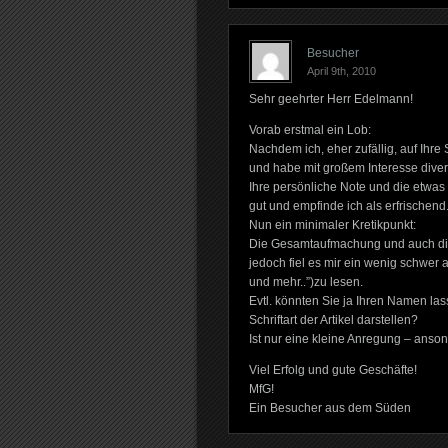
Besucher
April 9th, 2010
Sehr geehrter Herr Edelmann!
Vorab erstmal ein Lob:
Nachdem ich, eher zufällig, auf Ihre
und habe mit großem Interesse divers
Ihre persönliche Note und die etwas a
gut und empfinde ich als erfrischend
Nun ein minimaler Kretikpunkt:
Die Gesamtaufmachung und auch die S
jedoch fiel es mir ein wenig schwer
und mehr..”)zu lesen.
Evtl. könnten Sie ja Ihren Namen lass
Schriftart der Artikel darstellen?
Ist nur eine kleine Anregung – anson
Viel Erfolg und gute Geschäfte!
MfG!
Ein Besucher aus dem Süden