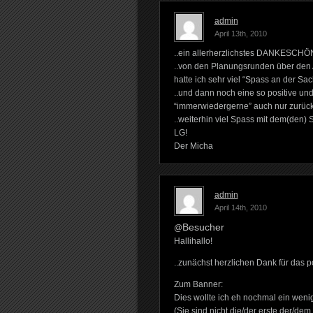
admin
April 13th, 2010
..ein allerherzlichstes DANKESCHÖN
..von den Planungsrunden über den A
hatte ich sehr viel “Spass an der Sac
..und dann noch eine so positive un
“immerwiedergerne” auch nur zurüc
..weiterhin viel Spass mit dem(den) 
LG!
Der Micha
admin
April 14th, 2010
Besucher
@
Hallihallo!
..zunächst herzlichen Dank für das 
Zum Banner:
Dies wollte ich eh nochmal ein weni
(Sie sind nicht die/der erste der/de