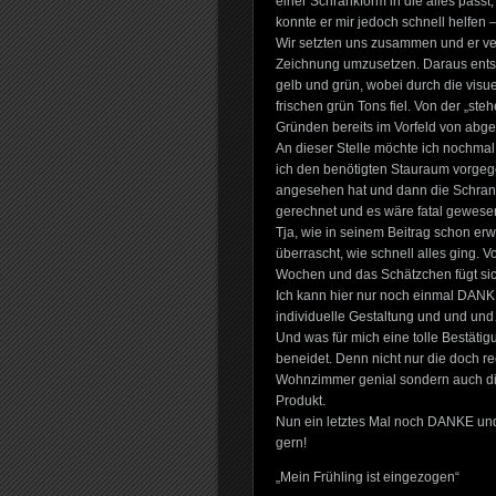
einer Schrankform in die alles pass
konnte er mir jedoch schnell helfen –
Wir setzten uns zusammen und er ver
Zeichnung umzusetzen. Daraus entst
gelb und grün, wobei durch die visu
frischen grün Tons fiel. Von der „st
Gründen bereits im Vorfeld von abg
An dieser Stelle möchte ich nochmal 
ich den benötigten Stauraum vorgeg
angesehen hat und dann die Schrankg
gerechnet und es wäre fatal gewese
Tja, wie in seinem Beitrag schon erw
überrascht, wie schnell alles ging. 
Wochen und das Schätzchen fügt sic
Ich kann hier nur noch einmal DANKE 
individuelle Gestaltung und und un
Und was für mich eine tolle Bestätigu
beneidet. Denn nicht nur die doch r
Wohnzimmer genial sondern auch die 
Produkt.
Nun ein letztes Mal noch DANKE und
gern!
„Mein Frühling ist eingezogen“