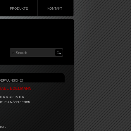
PRODUKTE
KONTAKT
DERWÜNSCHE?
HAEL EDELMANN
LER & GESTALTER
IEUR & MÖBELDESIGN
NG...