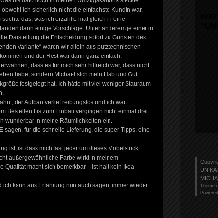
t, was bis dato noch in meinen Umzugskartons steckte
 obwohl ich sicherlich nicht die einfachste Kundin war.
WEI
suchte das, was ich erzählte mal gleich in eine
“UN
anden dann einige Vorschläge. Unter anderem je einer in
elle Darstellung die Entscheidung sofort zu Gunsten des
ehenden Variante“ waren wir allein aus putztechnischen
ekommen und der Rest war dann ganz einfach.
erwähnen, dass es für mich sehr hilfreich war, dass nicht
eben habe, sondern Michael sich mein Hab und Gut
röße festgelegt hat. Ich hätte mit viel weniger Stauraum
n.
ähnt, der Aufbau verlief reibungslos und ich war
Vom Bestellen bis zum Einbau vergingen nicht einmal drei
h wunderbar in meine Räumlichkeiten ein.
sagen, für die schnelle Lieferung, die super Tipps, eine
d…
ng ist, ist dass mich fast jeder um dieses Möbelstück
echt außergewöhnliche Farbe wirkt in meinem
Copyri
Qualität macht sich bemerkbar – ist halt kein Ikea
UNIKA
MICHA
 ich kann aus Erfahrung nun auch sagen: immer wieder
Theme d
Powered