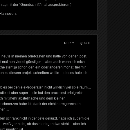
hlag mit der “Grundschrift” mal ausprobieren.)
 Hannovers
REPLY
QUOTE
 heute in meinen briefkasten und hatte von denen post…
t mal nen viertel günstiger… aber auch wenn ich mich
he steht ja schon den ein oder anderen monat, fiel mir
sion zu diesem projekt schreiben wollte… dieses hole ich
ab es bei den elektrogeräten nicht wirklich viel spielraum…
atte ist aber super… sie hat den praxistest erfolgreich
ch mit mehr abstellfläche und dem kleinen
nschmerzen habe ich dank der nicht normgerechten
mmen…
den schrank nicht in der tiefe gekürzt, hätte ich zudem die
weiß gar nicht, ob das hier irgendwo steht… aber ich
aupt möglich ist…