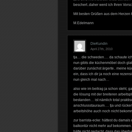
beschert..daher werd ich Ihren Vorsc
Mit besten Grüßen aus dem Herzen
M.Edelmann
DieKundin
April 27th, 2010
tja… die schweden…. da schaute ich
nun gibts die küchenmöbel doch glat
darüber zunächst ärgerte.. meine küc
ein, dass ich dir ja noch eine rezen
nun gleich mal nach…
also wie im beitrag ja schon steht, g
die lösung mit der breiteren arbeitspl
bestanden… ist nämlich total praktis
anschlussstauraum…. tja und rücke
arbeitshöhe auch noch nicht beko
zur barrista-ecke: hättest du damals 
balkontür nicht mehr auf bekommen… 
hätte nicht gedacht, dass das überh