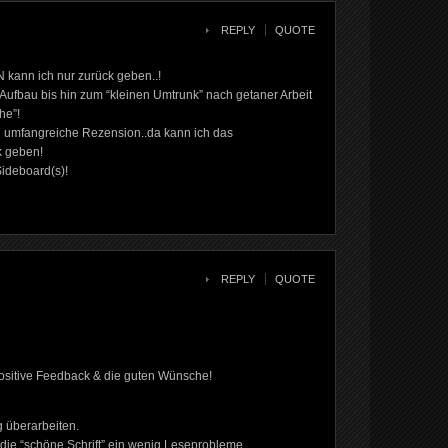
REPLY
QUOTE
 kann ich nur zurück geben..!
ufbau bis hin zum “kleinen Umtrunk” nach getaner Arbeit
he”!
d umfangreiche Rezension..da kann ich das
k geben!
Sideboard(s)!
REPLY
QUOTE
positive Feedback & die guten Wünsche!
g überarbeiten.
m die “schöne Schrift” ein wenig Leseprobleme