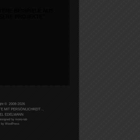
TERE BEISPIELE AUS
SERE PROJEKTE”
ght © 2008-2026
TE MIT PERSÖNLICHKEIT…
EL EDELMANN
esigned by mono-lab
 by WordPress