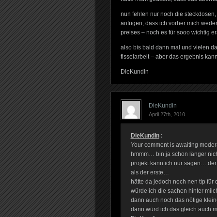
nun fehlen nur noch die steckdosen, 
anfügen, dass ich vorher mich weder 
preises – noch es für sooo wichtig 
also bis bald dann mal und vielen 
fisselarbeit – aber das ergebnis kann
DieKundin
DieKundin
April 27th, 2010
DieKundin
:
Your comment is awaiting modera
hmmm… bin ja schon länger nich
projekt kann ich nur sagen… der l
als der erste…
hätte da jedoch noch nen tip für
würde ich die sachen hinter mi
dann auch noch das nötige kleing
dann würd ich das gleich auch m