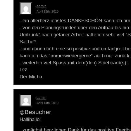
admin
April 13th, 2010
..ein allerherzlichstes DANKESCHÖN kann ich nur 
..von den Planungsrunden über den Aufbau bis hin
Umtrunk” nach getaner Arbeit hatte ich sehr viel “
Sache”!
..und dann noch eine so positive und umfangreich
kann ich das “immerwiedergerne” auch nur zurück
..weiterhin viel Spass mit dem(den) Sideboard(s)!
LG!
Der Micha
admin
April 14th, 2010
Besucher
@
Hallihallo!
..zunächst herzlichen Dank für das positive Feedb