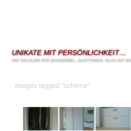
UNIKATE MIT PERSÖNLICHKEIT…
IHR TISCHLER FÜR MASSMÖBEL, GLEITTÜREN, GLAS AUF M
Images tagged "schiene"