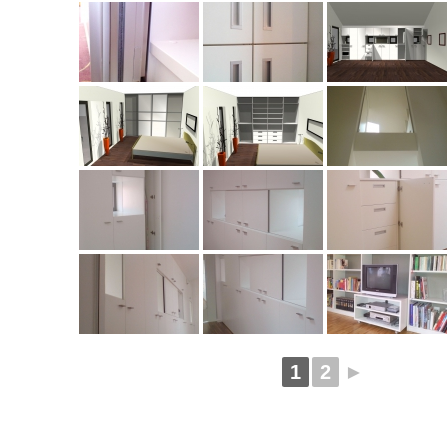
1
2
►