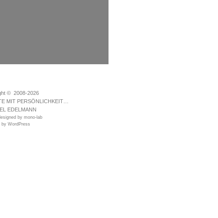
ght © 2008-2026
TE MIT PERSÖNLICHKEIT…
EL EDELMANN
esigned by mono-lab
 by WordPress