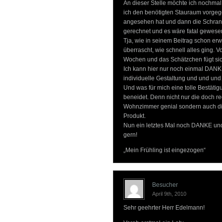
An dieser Stelle möchte ich nochmal 
ich den benötigten Stauraum vorgeg
angesehen hat und dann die Schrankg
gerechnet und es wäre fatal gewese
Tja, wie in seinem Beitrag schon erw
überrascht, wie schnell alles ging. 
Wochen und das Schätzchen fügt sic
Ich kann hier nur noch einmal DANKE 
individuelle Gestaltung und und un
Und was für mich eine tolle Bestätigu
beneidet. Denn nicht nur die doch r
Wohnzimmer genial sondern auch die 
Produkt.
Nun ein letztes Mal noch DANKE und
gern!
„Mein Frühling ist eingezogen“
Besucher
April 9th, 2010
Sehr geehrter Herr Edelmann!