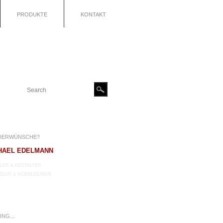
PRODUKTE
KONTAKT
DERWÜNSCHE?
HAEL EDELMANN
LER & GESTALTER
IEUR & MÖBELDESIGN
NG...