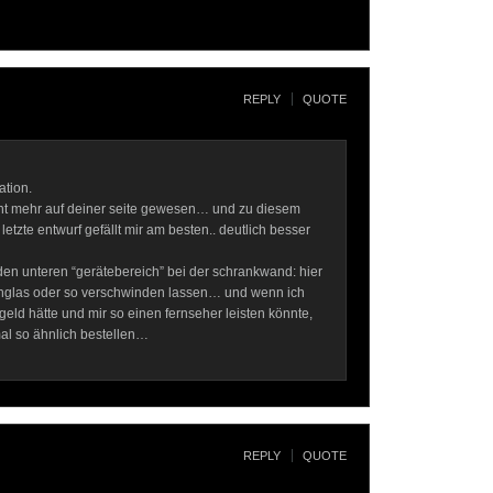
REPLY
QUOTE
tion.
t mehr auf deiner seite gewesen… und zu diesem
etzte entwurf gefällt mir am besten.. deutlich besser
 den unteren “gerätebereich” bei der schrankwand: hier
lchglas oder so verschwinden lassen… und wenn ich
eld hätte und mir so einen fernseher leisten könnte,
al so ähnlich bestellen…
REPLY
QUOTE