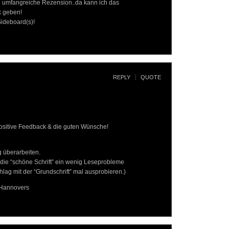
d umfangreiche Rezension..da kann ich das
k geben!
Sideboard(s)!
REPLY
QUOTE
positive Feedback & die guten Wünsche!
g überarbeiten.
m die “schöne Schrift” ein wenig Leseprobleme
hlag mit der “Grundschrift” mal ausprobieren.)
 Hannovers