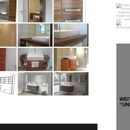
WEI
“UN