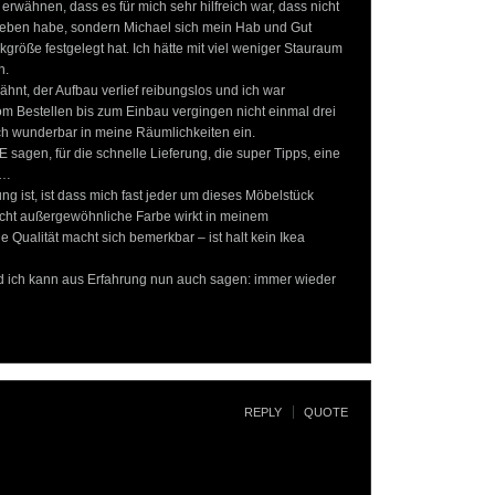
erwähnen, dass es für mich sehr hilfreich war, dass nicht
eben habe, sondern Michael sich mein Hab und Gut
röße festgelegt hat. Ich hätte mit viel weniger Stauraum
n.
ähnt, der Aufbau verlief reibungslos und ich war
Vom Bestellen bis zum Einbau vergingen nicht einmal drei
h wunderbar in meine Räumlichkeiten ein.
sagen, für die schnelle Lieferung, die super Tipps, eine
d…
ng ist, ist dass mich fast jeder um dieses Möbelstück
echt außergewöhnliche Farbe wirkt in meinem
Qualität macht sich bemerkbar – ist halt kein Ikea
 ich kann aus Erfahrung nun auch sagen: immer wieder
REPLY
QUOTE