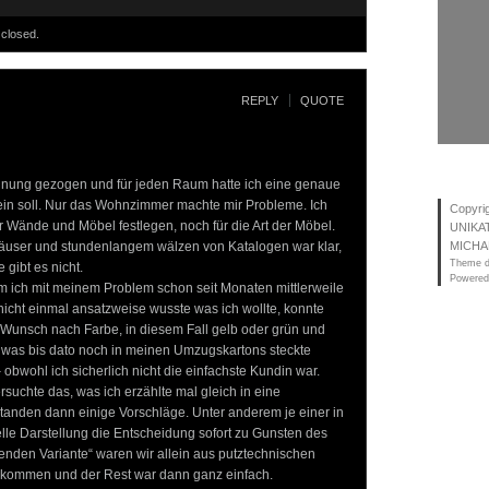
closed.
REPLY
QUOTE
hnung gezogen und für jeden Raum hatte ich eine genaue
 sein soll. Nur das Wohnzimmer machte mir Probleme. Ich
Copyri
r Wände und Möbel festlegen, noch für die Art der Möbel.
UNIKA
äuser und stundenlangem wälzen von Katalogen war klar,
MICHA
Theme d
 gibt es nicht.
Powered
m ich mit meinem Problem schon seit Monaten mittlerweile
nicht einmal ansatzweise wusste was ich wollte, konnte
m Wunsch nach Farbe, in diesem Fall gelb oder grün und
t, was bis dato noch in meinen Umzugskartons steckte
 obwohl ich sicherlich nicht die einfachste Kundin war.
suchte das, was ich erzählte mal gleich in eine
anden dann einige Vorschläge. Unter anderem je einer in
elle Darstellung die Entscheidung sofort zu Gunsten des
ehenden Variante“ waren wir allein aus putztechnischen
ekommen und der Rest war dann ganz einfach.