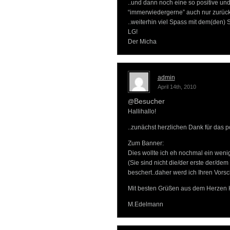
..und dann noch eine so positive un
“immerwiedergerne” auch nur zurüc
..weiterhin viel Spass mit dem(den) 
LG!
Der Micha
admin
April 14th, 2010
Besucher
@
Hallihallo!
..zunächst herzlichen Dank für das 
Zum Banner:
Dies wollte ich eh nochmal ein weni
(Sie sind nicht die/der erste der/de
beschert..daher werd ich Ihren Vorsc
Mit besten Grüßen aus dem Herzen
M.Edelmann