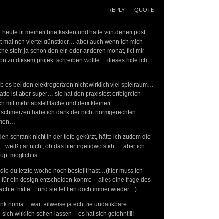
REPLY
QUOTE
 heute in meinen briefkasten und hatte von denen post…
t mal nen viertel günstiger… aber auch wenn ich mich
he steht ja schon den ein oder anderen monat, fiel mir
sion zu diesem projekt schreiben wollte… dieses hole ich
ab es bei den elektrogeräten nicht wirklich viel spielraum…
atte ist aber super… sie hat den praxistest erfolgreich
ch mit mehr abstellfläche und dem kleinen
nschmerzen habe ich dank der nicht normgerechten
mmen…
den schrank nicht in der tiefe gekürzt, hätte ich zudem die
weiß gar nicht, ob das hier irgendwo steht… aber ich
aupt möglich ist…
die du letzte woche noch bestellt hast…(hier muss ich
für ein design entscheiden konnte – alles eine frage des
erachtet hatte… und sie fehlten doch immer wieder…)
dank noma… war teilweise ja echt ne undankbare
 sich wirklich sehen lassen – es hat sich gelohnt!!!!