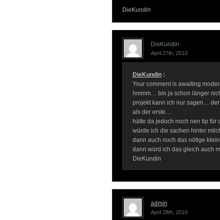
DieKundin
DieKundin
April 27th, 2010
DieKundin
:
Your comment is awaiting modera
hmmm… bin ja schon länger nich
projekt kann ich nur sagen… der l
als der erste…
hätte da jedoch noch nen tip für
würde ich die sachen hinter mi
dann auch noch das nötige kleing
dann würd ich das gleich auch m
DieKundin
admin
April 28th, 2010