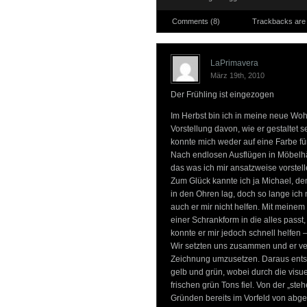
Comments (8)
Trackbacks are 
LaPrimavera
März 19th, 2010
Der Frühling ist eingezogen
Im Herbst bin ich in meine neue Wo
Vorstellung davon, wie er gestaltet
konnte mich weder auf eine Farbe fü
Nach endlosen Ausflügen in Möbelh
das was ich mir ansatzweise vorstelle
Zum Glück kannte ich ja Michael, de
in den Ohren lag, doch so lange ich 
auch er mir nicht helfen. Mit meine
einer Schrankform in die alles pass
konnte er mir jedoch schnell helfen –
Wir setzten uns zusammen und er ver
Zeichnung umzusetzen. Daraus entst
gelb und grün, wobei durch die visu
frischen grün Tons fiel. Von der „st
Gründen bereits im Vorfeld von abg