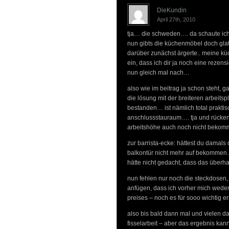
DieKundin
April 27th, 2010
tja… die schweden…. da schaute ich
nun gibts die küchenmöbel doch glat
darüber zunächst ärgerte.. meine küc
ein, dass ich dir ja noch eine rezen
nun gleich mal nach…
also wie im beitrag ja schon steht, g
die lösung mit der breiteren arbeitspl
bestanden… ist nämlich total praktis
anschlussstauraum…. tja und rücke
arbeitshöhe auch noch nicht beko
zur barrista-ecke: hättest du damals 
balkontür nicht mehr auf bekommen… 
hätte nicht gedacht, dass das überh
nun fehlen nur noch die steckdosen, 
anfügen, dass ich vorher mich weder 
preises – noch es für sooo wichtig 
also bis bald dann mal und vielen 
fisselarbeit – aber das ergebnis kann