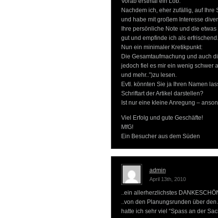
Vorab erstmal ein Lob:
Nachdem ich, eher zufällig, auf Ihre
und habe mit großem Interesse divers
Ihre persönliche Note und die etwas a
gut und empfinde ich als erfrischend
Nun ein minimaler Kretikpunkt:
Die Gesamtaufmachung und auch die S
jedoch fiel es mir ein wenig schwer
und mehr..”)zu lesen.
Evtl. könnten Sie ja Ihren Namen lass
Schriftart der Artikel darstellen?
Ist nur eine kleine Anregung – anson
Viel Erfolg und gute Geschäfte!
MfG!
Ein Besucher aus dem Süden
admin
April 13th, 2010
..ein allerherzlichstes DANKESCHÖN
..von den Planungsrunden über den A
hatte ich sehr viel “Spass an der Sac