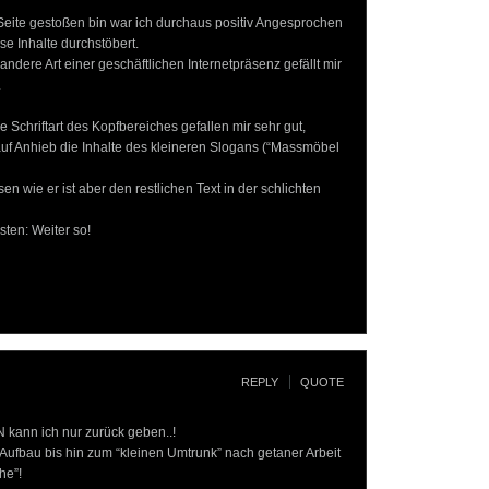
 Seite gestoßen bin war ich durchaus positiv Angesprochen
e Inhalte durchstöbert.
ndere Art einer geschäftlichen Internetpräsenz gefällt mir
.
chriftart des Kopfbereiches gefallen mir sehr gut,
 auf Anhieb die Inhalte des kleineren Slogans (“Massmöbel
en wie er ist aber den restlichen Text in der schlichten
sten: Weiter so!
REPLY
QUOTE
 kann ich nur zurück geben..!
ufbau bis hin zum “kleinen Umtrunk” nach getaner Arbeit
he”!