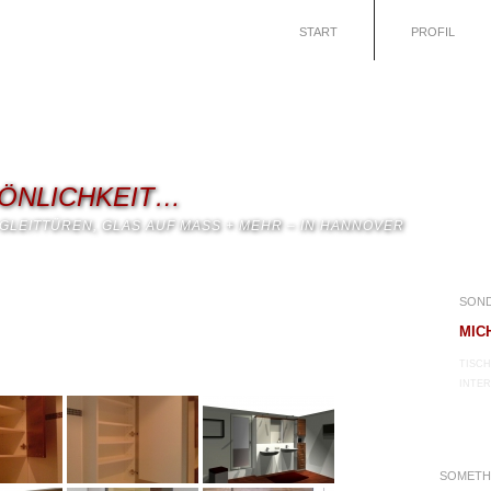
START
PROFIL
SÖNLICHKEIT…
GLEITTÜREN, GLAS AUF MASS + MEHR – IN HANNOVER
SON
MIC
TISCH
INTER
SOMETHI