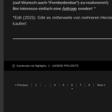
(auf Wunsch auch “Fernbedienbar”) zu realisieren!)
Bei Interesse einfach eine
Anfrage
senden
! *
*Edit (2015): Gibt es mitlerweile von mehreren Herstel
kaufen!
Garderobe mit Highlights -1
.
UNSERE PROJEKTE
« Previous
1
…
4
5
6
7
8
Next »