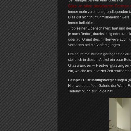
Seit einigen Jahren entwickelt sich
Glas -in allen denkbaren Formen
immer mehr zu einem grundlegenden (a
Dies gilt nicht nur für millionenschwere
immer beliebter..
…ob seiner Eigenschaften: hart und d
je nach Bedarf, durchsichtig oder transl
oder auf Grund des, mittlerweile auch f
Verhältnis bei Maßanfertigungen.
Um heute mal nur ein geringes Spektrum,
stelle ich in diesem Artikel ein paar Bei
Glaswänden – Festverglasungen 
ein, welche ich in letzter Zeit realisert h
Beispiel 1: Brüstungsverglasungen
(h
Hier wurde auf der Galerie der Wand-Fo
Tiefenwirkung zur Folge hat!