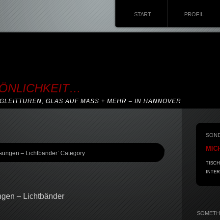
START
PROFIL
SÖNLICHKEIT…
GLEITTÜREN, GLAS AUF MASS + MEHR – IN HANNOVER
SON
MIC
asungen – Lichtbänder’ Category
TISCH
INTER
gen – Lichtbänder
SOMETHI