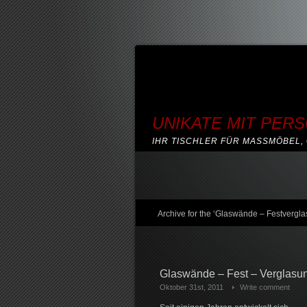
UNIKATE MIT PER
IHR TISCHLER FÜR MASSMÖBEL, 
Archive for the ‘Glaswände – Festvergl
Glaswände – Fest – Verglasun
Oktober 31st, 2011
Write comment