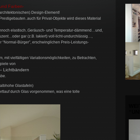
 und Farben-
rchitektonischen) Design-Element!
 Prestigebauten..auch für Privat-Objekte wird dieses Material
ennoch elastisch..Geräusch- und Temperatur-dämmend…und,
uzent…oder gar (z.B. lakiert) voll-licht-undurchlässig…,
ür “Normal-Bürger”, erschwinglichen Preis-Leistungs-
 mit vielfältigen Variationsmöglichkeiten, zu Betrachten,
spiele von
– Lichtbändern
abe.
albhohe Glastafeln)
rtlauf durch Glas vorgenommen, was eine tolle
WEI
“UN