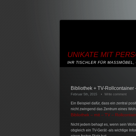
UNIKATE MIT PER
IHR TISCHLER FÜR MASSMÖBEL, 
Bibliothek + TV-Rollcontainer 
Februar 5th, 2015
Write comment
Ein Beispiel dafür, dass ein zentral posi
nicht zwingend das Zentrum eines Wohn
Bibliothek – mit – TV – Rollcontain
Nicht jedem behagt es, wenn sein Wohn
obgleich ein TV-Gerät -als wichtige Info