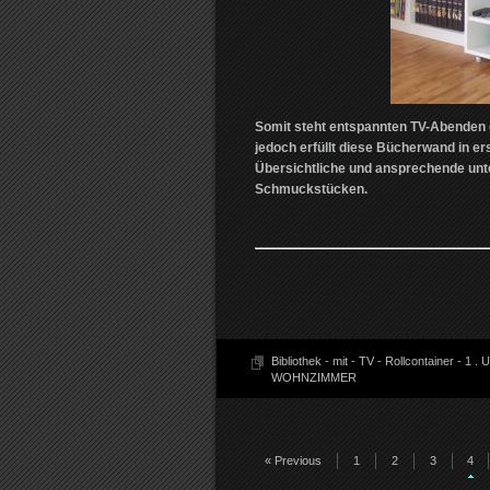
Somit steht entspannten TV-Abenden (
jedoch erfüllt diese Bücherwand in er
Übersichtliche und ansprechende unt
Schmuckstücken.
Bibliothek - mit - TV - Rollcontainer - 1
.
U
WOHNZIMMER
« Previous
1
2
3
4