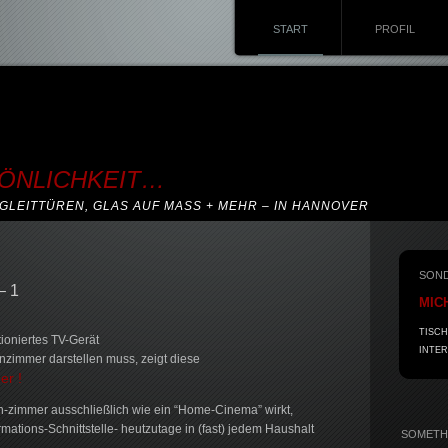
START
PROFIL
SÖNLICHKEIT…
GLEITTÜREN, GLAS AUF MASS + MEHR – IN HANNOVER
SON
– 1
MIC
TISCH
tioniertes TV-Gerät
INTER
zimmer darstellen muss, zeigt diese
er !
-zimmer ausschließlich wie ein “Home-Cinema” wirkt,
rmations-Schnittstelle- heutzutage in (fast) jedem Haushalt
SOMETHI