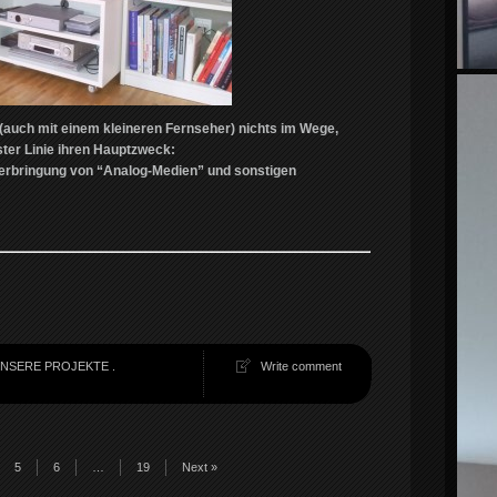
auch mit einem kleineren Fernseher) nichts im Wege,
ster Linie ihren Hauptzweck:
erbringung von “Analog-Medien” und sonstigen
NSERE PROJEKTE
.
Write comment
5
6
…
19
Next »