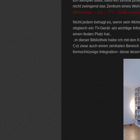
Ein Beispiel dafür, dass ein zentral posi
nicht zwingend das Zentrum eines Wohn
Bibliothek – mit – TV – Rollcontain
Nicht jedem behagt es, wenn sein Wohn
obgleich ein TV-Gerät -als wichtige Info
einen festen Platz hat..
..in dieser Bibliothek habe ich mit den
Co) zwar auch einen zentralen Bereich f
formschlüssige Integration- diese dezen