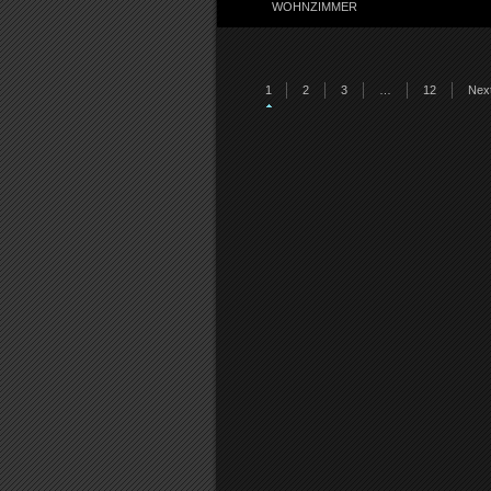
WOHNZIMMER
1
2
3
…
12
Next