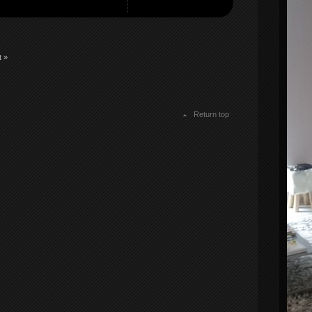
 »
Return top