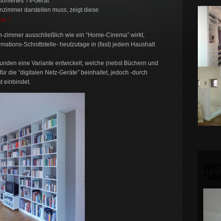
tioniertes TV-Gerät
zimmer darstellen muss, zeigt diese
er !
-zimmer ausschließlich wie ein “Home-Cinema” wirkt,
rmations-Schnittstelle- heutzutage in (fast) jedem Haushalt
 Kunden eine Variante entwickelt, welche (nebst Büchern und
ür die “digitalen Netz-Geräte” beinhaltet, jedoch -durch
t einbindet.
WEI
“UN