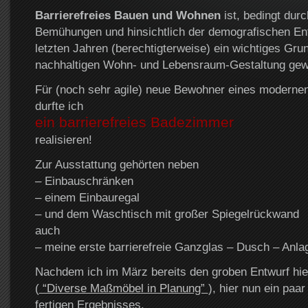
Barrierefreies Bauen und Wohnen
ist, bedingt durc
Bemühungen und hinsichtlich der demografischen Ent
letzten Jahren (berechtigterweise) ein wichtiges Grun
nachhaltigen Wohn- und Lebensraum-Gestaltung gew
Für (noch sehr agile) neue Bewohner eines moderne
durfte ich
ein barrierefreies Badezimmer
realisieren!
Zur Ausstattung gehörten neben
– Einbauschränken
– einem Einbauregal
– und dem Waschtisch mit großer Spiegelrückwand
auch
– meine erste barrierefreie Ganzglas – Dusch – Anla
Nachdem ich im März bereits den groben Entwurf hierf
(
“Diverse Maßmöbel in Planung”
), hier nun ein paa
fertigen Ergebnisses.