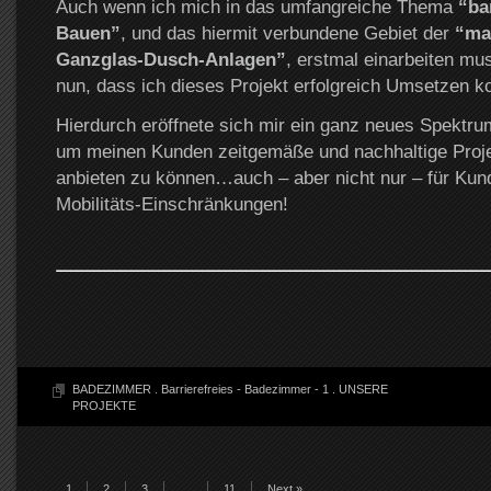
Auch wenn ich mich in das umfangreiche Thema
“ba
Bauen”
, und das hiermit verbundene Gebiet der
“ma
Ganzglas-Dusch-Anlagen”
, erstmal einarbeiten mus
nun, dass ich dieses Projekt erfolgreich Umsetzen k
Hierdurch eröffnete sich mir ein ganz neues Spektru
um meinen Kunden zeitgemäße und nachhaltige Proj
anbieten zu können…auch – aber nicht nur – für Kun
Mobilitäts-Einschränkungen!
BADEZIMMER
.
Barrierefreies - Badezimmer - 1
.
UNSERE
PROJEKTE
1
2
3
…
11
Next »