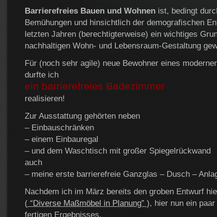
Barrierefreies Bauen und Wohnen
ist, bedingt durc
Bemühungen und hinsichtlich der demografischen Ent
letzten Jahren (berechtigterweise) ein wichtiges Grun
nachhaltigen Wohn- und Lebensraum-Gestaltung gew
Für (noch sehr agile) neue Bewohner eines moderne
durfte ich
ein barrierefreies Badezimmer
realisieren!
Zur Ausstattung gehörten neben
– Einbauschränken
– einem Einbauregal
– und dem Waschtisch mit großer Spiegelrückwand
auch
– meine erste barrierefreie Ganzglas – Dusch – Anla
Nachdem ich im März bereits den groben Entwurf hierf
(
“Diverse Maßmöbel in Planung”
), hier nun ein paa
fertigen Ergebnisses.