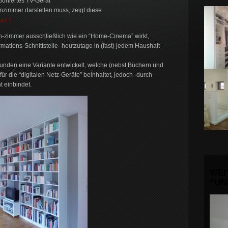
tioniertes TV-Gerät
zimmer darstellen muss, zeigt diese
er !
-zimmer ausschließlich wie ein “Home-Cinema” wirkt,
rmations-Schnittstelle- heutzutage in (fast) jedem Haushalt
 Kunden eine Variante entwickelt, welche (nebst Büchern und
ür die “digitalen Netz-Geräte” beinhaltet, jedoch -durch
t einbindet.
WEI
“UN