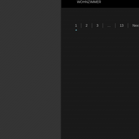
WOHNZIMMER
1
2
3
…
13
Next