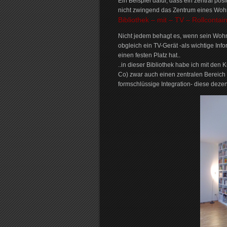
Ein Beispiel dafür, dass ein zentral posi
nicht zwingend das Zentrum eines Wohn
Bibliothek – mit – TV – Rollcontain
Nicht jedem behagt es, wenn sein Wohn
obgleich ein TV-Gerät -als wichtige Info
einen festen Platz hat..
..in dieser Bibliothek habe ich mit den
Co) zwar auch einen zentralen Bereich f
formschlüssige Integration- diese dezen