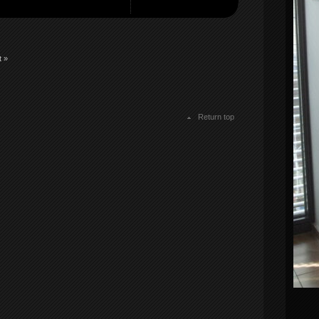
 »
Return top