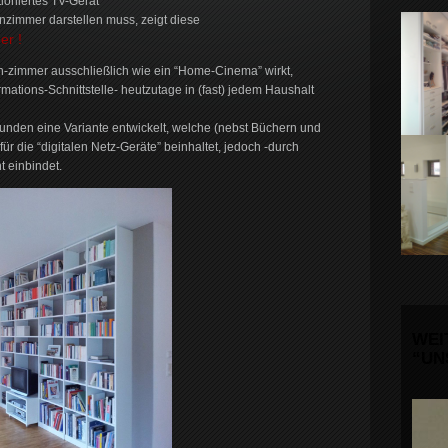
tioniertes TV-Gerät
zimmer darstellen muss, zeigt diese
er !
-zimmer ausschließlich wie ein “Home-Cinema” wirkt,
rmations-Schnittstelle- heutzutage in (fast) jedem Haushalt
 Kunden eine Variante entwickelt, welche (nebst Büchern und
ür die “digitalen Netz-Geräte” beinhaltet, jedoch -durch
t einbindet.
WEI
“UN