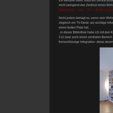
Ein Beispiel dafür, dass ein zentral posi
nicht zwingend das Zentrum eines Wohn
Bibliothek – mit – TV – Rollcontain
Nicht jedem behagt es, wenn sein Wohn
obgleich ein TV-Gerät -als wichtige Info
einen festen Platz hat..
..in dieser Bibliothek habe ich mit den
Co) zwar auch einen zentralen Bereich f
formschlüssige Integration- diese dezen