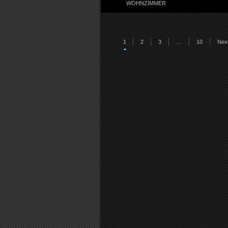
WOHNZIMMER
1
2
3
…
10
Next