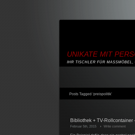
UNIKATE MIT PER
IHR TISCHLER FÜR MASSMÖBEL, 
Posts Tagged ‘preispolitik’
Bibliothek + TV-Rollcontainer 
Februar 5th, 2015
Write comment