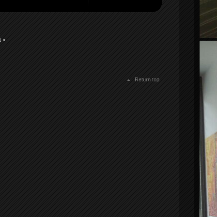
 »
Return top