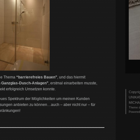
che Thema
“barrierefreies Bauen”
, und das hiermit
 Ganzglas-Dusch-Anlagen”
, erstmal einarbeiten musste,
jekt erfolgreich Umsetzen konnte.
Copyri
UNIKA
 neues Spektrum der Möglichkeiten um meinen Kunden
MICHA
sungen anbieten zu können…auch – aber nicht nur – für
Theme d
chränkungen!
Powered