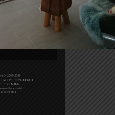
ght © 2008-2026
TE MIT PERSÖNLICHKEIT…
EL EDELMANN
esigned by mono-lab
 by WordPress