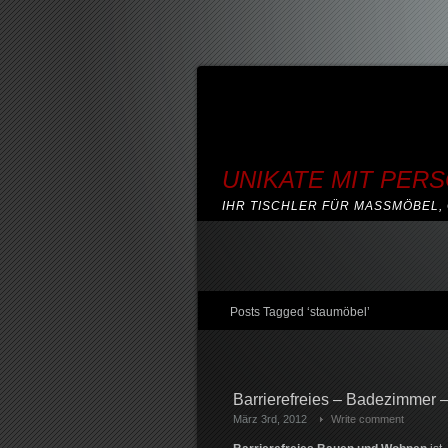
UNIKATE MIT PER
IHR TISCHLER FÜR MASSMÖBEL, 
Posts Tagged ‘staumöbel’
Barrierefreies – Badezimmer –
März 3rd, 2012
Write comment