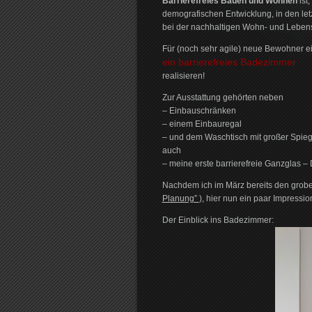
Barrierefreies Bauen und Wohnen
ist
demografischen Entwicklung, in den let
bei der nachhaltigen Wohn- und Leben
Für (noch sehr agile) neue Bewohner e
ein barrierefreies Badezimmer
realisieren!
Zur Ausstattung gehörten neben
– Einbauschränken
– einem Einbauregal
– und dem Waschtisch mit großer Spie
auch
– meine erste barrierefreie Ganzglas –
Nachdem ich im März bereits den groben 
Planung”
), hier nun ein paar Impressi
Der Einblick ins Badezimmer: