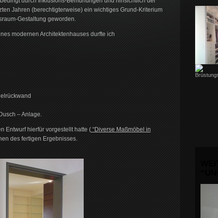
, bedingt durch Inklusions-Bemühungen und hinsichtlich der
zten Jahren (berechtigterweise) ein wichtiges Grund-Kriterium
sraum-Gestaltung geworden.
ines modernen Architektenhauses durfte ich
gelrückwand
 Dusch – Anlage.
Entwurf hierfür vorgestellt hatte (
“Diverse Maßmöbel in
onen des fertigen Ergebnisses.
WEI
“UN