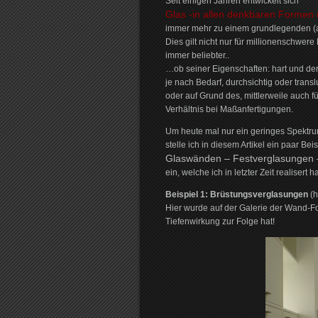
Seit einigen Jahren entwickelt sich
Glas -in allen denkbaren Formen
immer mehr zu einem grundlegenden (a
Dies gilt nicht nur für millionenschwere
immer beliebter..
…ob seiner Eigenschaften: hart und d
je nach Bedarf, durchsichtig oder transl
oder auf Grund des, mittlerweile auch f
Verhältnis bei Maßanfertigungen.
Um heute mal nur ein geringes Spektrum,
stelle ich in diesem Artikel ein paar Bei
Glaswänden – Festverglasungen 
ein, welche ich in letzter Zeit realisert h
Beispiel 1: Brüstungsverglasungen
(h
Hier wurde auf der Galerie der Wand-Fo
Tiefenwirkung zur Folge hat!