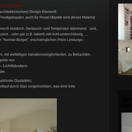
 und Farben-
rchitektonischen) Design-Element!
 Prestigebauten..auch für Privat-Objekte wird dieses Material
ennoch elastisch..Geräusch- und Temperatur-dämmend…und,
uzent…oder gar (z.B. lakiert) voll-licht-undurchlässig…,
ür “Normal-Bürger”, erschwinglichen Preis-Leistungs-
 mit vielfältigen Variationsmöglichkeiten, zu Betrachten,
spiele von
– Lichtbändern
abe.
albhohe Glastafeln)
rtlauf durch Glas vorgenommen, was eine tolle
WEI
“UN