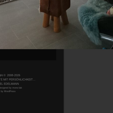
ght © 2008-2026
TE MIT PERSÖNLICHKEIT…
EL EDELMANN
esigned by mono-lab
 by WordPress