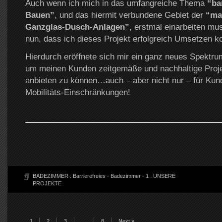
Auch wenn ich mich in das umfangreiche Thema
“ba
Bauen”
, und das hiermit verbundene Gebiet der
“ma
Ganzglas-Dusch-Anlagen”
, erstmal einarbeiten mus
nun, dass ich dieses Projekt erfolgreich Umsetzen k
Hierdurch eröffnete sich mir ein ganz neues Spektru
um meinen Kunden zeitgemäße und nachhaltige Proj
anbieten zu können…auch – aber nicht nur – für Kun
Mobilitäts-Einschränkungen!
BADEZIMMER
.
Barrierefreies - Badezimmer - 1
.
UNSERE
PROJEKTE
1
2
3
…
8
Next »