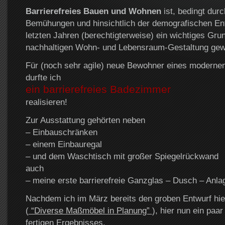
Barrierefreies Bauen und Wohnen
ist, bedingt durc
Bemühungen und hinsichtlich der demografischen Ent
letzten Jahren (berechtigterweise) ein wichtiges Grun
nachhaltigen Wohn- und Lebensraum-Gestaltung gew
Für (noch sehr agile) neue Bewohner eines moderne
durfte ich
ein barrierefreies Badezimmer
realisieren!
Zur Ausstattung gehörten neben
– Einbauschränken
– einem Einbauregal
– und dem Waschtisch mit großer Spiegelrückwand
auch
– meine erste barrierefreie Ganzglas – Dusch – Anla
Nachdem ich im März bereits den groben Entwurf hierf
(
“Diverse Maßmöbel in Planung”
), hier nun ein paa
fertigen Ergebnisses.