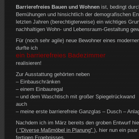
Barrierefreies Bauen und Wohnen
ist, bedingt durc
Bemühungen und hinsichtlich der demografischen Ent
letzten Jahren (berechtigterweise) ein wichtiges Grun
nachhaltigen Wohn- und Lebensraum-Gestaltung gew
Für (noch sehr agile) neue Bewohner eines moderne
durfte ich
ein barrierefreies Badezimmer
realisieren!
Zur Ausstattung gehörten neben
– Einbauschränken
– einem Einbauregal
– und dem Waschtisch mit großer Spiegelrückwand
auch
– meine erste barrierefreie Ganzglas – Dusch – Anla
Nachdem ich im März bereits den groben Entwurf hierf
(
“Diverse Maßmöbel in Planung”
), hier nun ein paa
fertigen Ergebnisses.