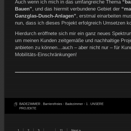
Auch wenn ich mich in das umfangreiche Thema
“ba
Bauen”
, und das hiermit verbundene Gebiet der
“ma
Ganzglas-Dusch-Anlagen”
, erstmal einarbeiten mus
nun, dass ich dieses Projekt erfolgreich Umsetzen k
Hierdurch eröffnete sich mir ein ganz neues Spektru
um meinen Kunden zeitgemäße und nachhaltige Proj
anbieten zu können…auch – aber nicht nur – für Kun
Mobilitäts-Einschränkungen!
BADEZIMMER
.
Barrierefreies - Badezimmer - 1
.
UNSERE
PROJEKTE
1
2
3
…
11
Next »